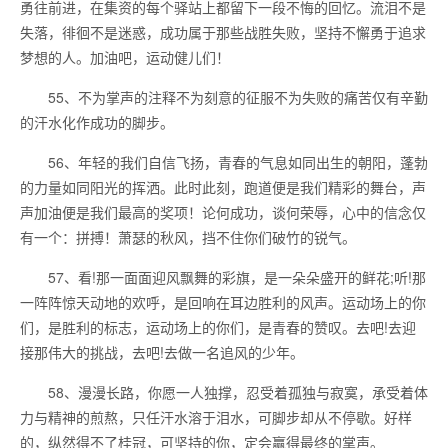
勇往前进，在集资的每个驿站上都留下一段不悔的回忆。流泪不是
失落，徘徊不是迷惑，成功属于那些战胜失败，坚持不懈勇于追求
梦想的人。加油吧，运动健儿们！
55、不为掌声的注释不为刻意的征服不为失败的痛苦仅有辛勤
的汗水化作成功的脚步。
56、年轻的我们自信飞扬，青春的气息如同出生的朝阳，蓬勃
的力量如同阳光的挥洒。此时此刻，跑道便是我们精彩的舞台，声
声加油便是我们最高的奖项！论何成功，谈何荣辱，心中的信念仅
有一个：拼搏！萧瑟的秋风，挡不住你们破竹的锐气。
57、看!那一面面迎风飘舞的彩旗，是一朵朵盛开的鲜花;听!那
一阵阵惊天动地的欢呼，是回响在耳边胜利的风声。运动场上的你
们，是胜利的标志，运动场上的你们，是青春的赞叹。去吧!去迎
接那伟大的挑战，去吧!去做一名追风的少年。
58、漫漫长路，你愿一人独撑，忍受着孤独与寂寞，承受着体
力与精神的煎熬，只任汗水溶于泪水，可脚步却从不停歇。好样
的，纵然得不了桂冠，可坚持的你，定会赢得最终的掌声。