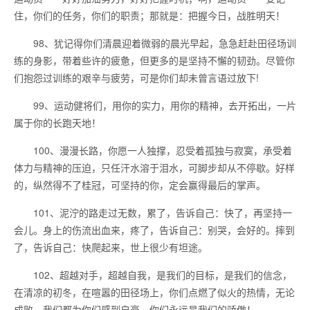
住，你们的任务，你们的职责；那就是：把握今日，战胜明天！
98、犹记得你们清晨迎着微弱的晨光早起，急急赶赴田径场训
练的身影，带着些许的疲惫，但更多的是坚持不懈的韧劲。尽管你
们抱怨过训练的艰辛与疲劳，可是你们却未曾言语过放下!
99、运动健将们，用你的实力，用你的精神，去开拓出，一片
属于你的长跑天地！
100、漫漫长路，你愿一人独撑，忍受着孤独与寂寞，承受着
体力与精神的压迫，只任汗水溶于泪水，可脚步却从不停歇。好样
的，纵然得不了桂冠，可坚持的你，定会赢得最后的掌声。
101、泥泞的路走过无数，累了，告诉自己：快了，再坚持一
会儿。身上的伤流出血来，疼了，告诉自己：别哭，会好的。摔到
了，告诉自己：快爬起来，世上很少有坦途。
102、超越对手，超越自我，是我们的目标，是我们的信念，
在清凉的初冬，在喧嚣的田径场上，你们点燃了似火的热情，无论
成败，我们都为你们感到自豪，你们永远是我们的骄傲！