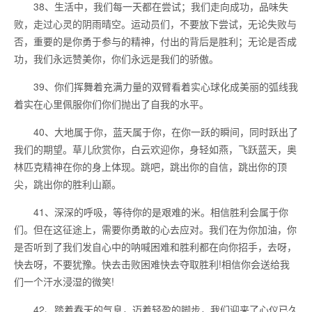
38、生活中，我们每一天都在尝试；我们走向成功，品味失
败，走过心灵的阴雨晴空。运动员们，不要放下尝试，无论失败与
否，重要的是你勇于参与的精神，付出的背后是胜利；无论是否成
功，我们永远赞美你，你们永远是我们的骄傲。
39、你们挥舞着充满力量的双臂看着实心球化成美丽的弧线我
着实在心里佩服你们你们抛出了自我的水平。
40、大地属于你，蓝天属于你，在你一跃的瞬间，同时跃出了
我们的期望。草儿欣赏你，白云欢迎你，身轻如燕，飞跃蓝天，奥
林匹克精神在你的身上体现。跳吧，跳出你的自信，跳出你的顶
尖，跳出你的胜利山巅。
41、深深的呼吸，等待你的是艰难的米。相信胜利会属于你
们。但在这征途上，需要你勇敢的心去应对。我们在为你加油，你
是否听到了我们发自心中的呐喊困难和胜利都在向你招手，去呀，
快去呀，不要犹豫。快去击败困难快去夺取胜利!相信你会送给我
们一个汗水浸湿的微笑!
42、踏着春天的气息，迈着轻盈的脚步，我们迎来了心仪已久