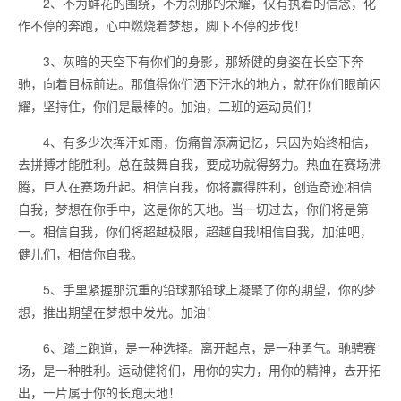
2、不为鲜花的围绕，不为刹那的荣耀，仅有执着的信念，化
作不停的奔跑，心中燃烧着梦想，脚下不停的步伐！
3、灰暗的天空下有你们的身影，那矫健的身姿在长空下奔
驰，向着目标前进。那值得你们洒下汗水的地方，就在你们眼前闪
耀，坚持住，你们是最棒的。加油，二班的运动员们！
4、有多少次挥汗如雨，伤痛曾添满记忆，只因为始终相信，
去拼搏才能胜利。总在鼓舞自我，要成功就得努力。热血在赛场沸
腾，巨人在赛场升起。相信自我，你将赢得胜利，创造奇迹;相信
自我，梦想在你手中，这是你的天地。当一切过去，你们将是第
一。相信自我，你们将超越极限，超越自我!相信自我，加油吧，
健儿们，相信你自我。
5、手里紧握那沉重的铅球那铅球上凝聚了你的期望，你的梦
想，推出期望在梦想中发光。加油！
6、踏上跑道，是一种选择。离开起点，是一种勇气。驰骋赛
场，是一种胜利。运动健将们，用你的实力，用你的精神，去开拓
出，一片属于你的长跑天地！