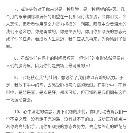
7、或许失败对于你来说是一种耻辱，是一种期望的破灭。几
个月的艰辛训练和满怀的期望在一刹那间付诸东流，令你沮丧，令
人悲伤，但看看你用尽全力奋力拼搏的一刹那。眼眶中含着泪水的
我们不这么想，你是勇敢的，你是坚强的，你用你那顽强的意志完
成了你的任务。看成败人生豪迈，我们应从头再来，为你感到了骄
傲。
8、虽然你们在场上的时间很短暂，但你们的身影依然停留在
人们的脑海里，因为你们是赛场上最可爱的人!
9、“沙场秋点兵”的壮阔，想必给了我们难以言喻的活力。于
是，我放下手中的笔，去感受脉搏与心跳的激烈。在期盼中，在意
料中，是悲是喜，是欢是狂，都未可知，但可知的是我们拥有这样
一场运动盛会。
10、心中坚定的信念，脚下沉稳的步伐，你用行动告诉我们一
个不变之理，没有走不完的路，没有过不了的山，成功正在终点冲
着你高高的招手，用你那顽强的意志去努力，去迎接终点的鲜花与