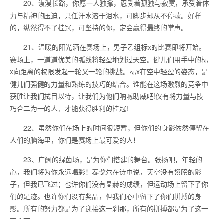
20、漫漫长路，你愿一人独撑，忍受着孤独与寂寞，承受着体
力与精神的压迫，只任汗水溶于泪水，可脚步却从不停歇。好样
的，纵然得不了桂冠，可坚持的你，定会赢得最终的掌声。
21、温暖的阳光洒在赛场上，男子乙组标x的比赛即将开始。
赛场上，一道道优美的弧线将轻盈地划过天空。健儿们用手中的标
x向距离的权限发起一轮又一轮的挑战。标x在空中轻盈的姿态，是
健儿们强健的力量和熟练的技巧的结合。谁能在这场激烈的竞争中
获胜让我们拭目以待，让我们为他们呐喊助威吧!仅有将力量与技
巧合二为一的人，才能获得胜利的桂冠!
22、虽然你们在场上的时间很短暂，但你们的身影依然停留在
人们的脑海里，你们是赛场上最可爱的人！
23、广阔的绿茵场，是为你们搭建的舞台。张扬吧，年轻的
心，我们将为你永远喝彩！泰戈尔在诗中说，天空没有翅膀的影
子，但我已飞过；也许你们没有显赫的成绩，但运动场上留下了你
们的足迹。也许你们没有奖品，但我们心中留下了你们拼搏的身
影。所有的努力都是为了迎接这一刹那，所有的拼搏都是为了这一