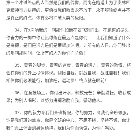
第一个冲过终点的人当然是我们的偶像，而尚在跑道上为了奥林匹
克精神奋力拼搏的，更值得我们敬崇永不放下，永不服输终点并不
是真正的终点，体育必将冲破人类的极限。
34、在x声响起的一刹那你如箭在弦飞刺而出，在跑道的尽头
你奋力的一掷中你让铅球落在最远点是你们——让我们知道了什么
是拼搏，是们是活力是们是荣耀加油吧，让所有的人目击你们胜出
的那刹那瞬间，让所有的人为你们而骄傲！
35、青春的脚步，青春的速度，青春的活力，青春的激情，将
会在你们的身上尽情体现。迎接自我，挑战自我，战胜自我！我们
相信你们必须能行，加油吧，运动员！终点就在眼前！
36、在竞技场上，你付出汗水，释放光芒；辛勤耕耘，收获成
果；为别人喝彩，以努力拼搏激励自我，感动他人。
37、你的毅力令我们全班折服，你的努力，令我们全班佩服，
你是我们班的焦点，你是全班的中心，不屈不挠，坚持不懈，你让
我们真正体会到奥运精神，我们为你而骄傲，为你而喝彩。