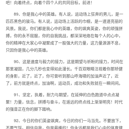
吧！向着终点，向着个四个人的共同目标，前进！
89、你是我心中的英雄。有人说，运动场上狂奔的男儿，是一
匹匹黑色的骏马。有人说，运动场上活跃的巾帼，是一道道亮丽的
风景。我说，你们都是我心中的英雄，你的飒爽英姿，你的顽强拼
搏，你的永不屈服，你的自我挑战，都深深地烙在每个人的心中，
你的精神在大家心中凝聚成了一股强大的力量，这力量源源不息，
只因你是我心中的英雄。
90、这是速度与毅力的接力，这是期望与祈盼的接力，时间在
那里凝固，几分几秒也变得如此漫长。千百双眼睛注视着你那矫健
的身影，近了，近了，你可曾听到那山呼海啸的加油声近了，近
了，前方就是终点，加油啊，运动员，成功和失败就在一瞬间间。
91、坚定，执着，耐力与期望，在延伸的白色跑道中点点凝
聚！力量，信念，拼搏与奋斗，在遥远的终点线上渐渐明亮！时代
的强音正在你的脚下踏响。
92、今日的你们英姿飒爽，今日的你们一马当先。不要放下，
不要气馁。相信自我，你是最棒的！你永远都是我们心中的体育健