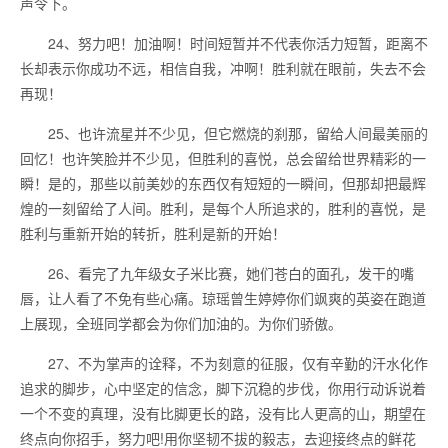
声令下。
24、努力吧！加油啊！时间短暂并不代表你活力短暂，距离不
长却表示你成功不远，相信自我，冲啊！胜利就在眼前，失去不会
再现！
25、也许流星并不少见，但它燃烧的刹那，留给人间最美丽的
回忆！也许笑脸并不少见，但胜利的喜悦，总会留给世界精彩的一
瞬！是的，那些以前美妙的东西仅有短短的一瞬间，但那却把最辉
煌的一刻留给了人间。胜利，是每个人所追求的，胜利的喜悦，是
胜利与重新开始的转折，胜利是新的开始！
26、看完了九年级女子米比赛，她们苍白的面孔，发干的嘴
唇，让人看了不免有些心痛。琼瑶曾生婷婷你们飒爽的英姿在跑道
上展现，全班同学都会为你们加油的。为你们骄傲。
27、不为掌声的诠释，不为刻意的征服，仅有辛勤的汗水化作
追求的脚步，心中坚定的信念，脚下沉稳的步伐，你用行动诉说着
一个不变的真理，没有比脚更长的路，没有比人更高的山，期望在
终点向你招手，努力吧!用你坚韧不拔的毅志，去迎接终点的鲜花