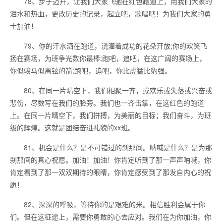
78、步子迈开，让我们大家飞驰在红色跑道上，用我们大家的
泪水和热血，更改历史的记录，起立吧，歌唱吧！为我们大家的勇
士加油！
79、你的汗水洒在跑道，浇灌着成功的花朵开放;你的欢笑飞
扬在赛场，为班争光数你最棒;跑吧，追吧，在这广阔的赛场上，
你似骏马似离铉的箭;跑吧，追吧，你比虎猛比豹强。
80、在同一片晴空下，我们相聚一齐，或欢乐或失落或兴奋或
悲伤，尽数写在我们的脸旁。我们也一齐击掌，在这红色的跑道
上。在同一片晴空下，我们拼搏，为美丽的目标；我们奋斗，为班
级的辉煌。这就是团结奋进礼貌的xx班。
81、机会是什么？是不可错过的刹那间。呐喊是什么？是为那
刹那间的真心祝愿。加油！加油！你肯定听到了那一声声呐喊，你
肯定看到了那一双双期待的眼睛，你肯定感受到了那发自内心的祝
愿！
82、深深的呼吸，等待你的是艰难的米。相信胜利会属于你
们。但在这征途上，需要你勇敢的心去应对。我们在为你加油，你