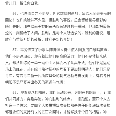
健儿们，相信你自我。
86、也许流星并不少见，但它燃烧的刹那，留给人间最美丽的
回忆！也许笑脸并不少见，但胜利的喜悦，总会留给世界精彩的一
瞬！是的，那些以前美妙的东西仅有短短的一瞬间，但那却把最辉
煌的一刻留给了人间。胜利，是每个人所追求的，胜利的喜悦，是
胜利与重新开始的转折，胜利是新的开始！
87、耳旁传来了啦啦队阵阵催人奋进使人图强的口号鸣笛声，
他们不是运动员，却有着比他们更高的活力；他们不是体操队队
员，却从训练的一举一动中令人体会出了认真细致；他们不是运动
场上的红花，却在绿叶陪衬精神的号召下更加鲜明动人！他们只是
青年，有着青年新一代所应具备的朝气蓬勃与奋发向上，有着冬日
朝阳不畏严寒冲出冬天的豪迈与气概！
88、迎着观众的喝彩，我们运动起来，奔跑在的跑道上，让我
们共同努力，奔跑奔跑，冲向胜利的终点，一条跑道，要四个人去
打造一个信念，要四个人去拼搏每次交接都是信任的传递每次交接
都是永恒的支持前世的五百次回眸，才能够换来今日的相遇，冲