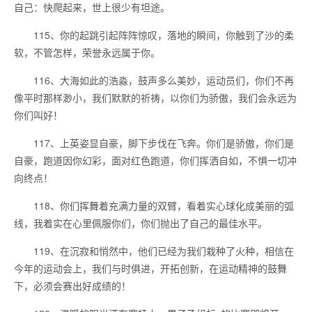
自己：快爬起来，世上很少有坦途。
115、你的起跳引起阵阵惊叹，落地的瞬间，你触到了沙的柔
软，不管怎样，荣誉永远属于你。
116、大海如此的浩淼，鼓声多么美妙，运动员们，你们不再
像平时那样渺小，我们默默的祈祷，以你们为骄傲，我们会永远为
你们叫好！
117、上英姿显自豪，脚下步伐在飞奔。你们是骄傲，你们是
自豪，跑道因你幻彩，面对红色跑道，你们挥洒自如，不惧一切冲
向终点！
118、你们挥舞着充满力量的双臂，看着实心球化成美丽的弧
线，我着实在心里佩服你们，你们抛出了自己的最佳水平。
119、在沉寂和悄然中，他们已经为我们栽种了火种，相信在
今年的运动会上，我们与时俱进，开拓创新，在运动精神的鼓舞
下，必须会赛出好成绩的！