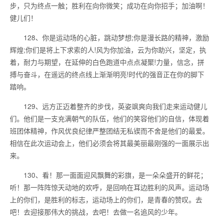
步，只为终点一触；胜利在向你微笑；成功在向你招手；加油啊！
健儿们！
128、你是运动场的心脏，跳动梦想;你是漫长路的精神，激励
辉煌;你们是将上下求索的人!风为你加油，云为你助兴，坚定，执
着，耐力与期望，在延伸的白色跑道中点点凝聚!力量，信念，拼
搏与奋斗，在遥远的终点线上渐渐明亮!时代的强音正在你的脚下
踏响。
129、远方正迈着整齐的步伐，英姿飒爽向我们走来运动健儿
们。他们是一支充满朝气的队伍，他们的笑容他们的自信，体现着
班团体精神，作风优良纪律严整团结无私锲而不舍是他们的最爱。
相信在此次运动会上，他们必须会将其最美丽最刚强的一面展示出
来。
130、看！那一面面迎风飘舞的彩旗，是一朵朵盛开的鲜花；
听！那一阵阵惊天动地的欢呼，是回响在耳边胜利的风声。运动场
上的你们，是胜利的标志，运动场上的你们，是青春的赞叹。去
吧！去迎接那伟大的挑战，去吧！去做一名追风的少年。