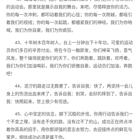
的运动会。那里就是展示自我的舞台。来吧，尽情释放你的活力。
你的每一次冲刺，都叩动着我们的心弦；你的每一次跨越，都吸引
着我们的视线；你的每一次起跳，都绷紧我们的神经。我们为你呐
喊，我们为你自豪，我们为你疯狂。
43、十年树木百年树人，台上一分钟台下十年功，可爱的运动
员你们多日的辛苦付出，将在今日一触即发，你们神采飞扬，意气
风发，整个操场就是你们的天下，你们奔跑着，跳跃着，欢呼着，
我们为你们加油喝彩，我们为你们骄傲自豪，运动员们加油，奔跑
吧！
44、泥泞的路走过无数累了，告诉自我：快了，再坚持一会儿
身上的伤流出血来疼了，告诉自我：别哭，会好的摔到了，告诉自
我：快爬起来，世上很少有坦途。
45、心中坚定的信念，脚下沉稳的步伐，你用行动告诉我们一
个不变之理，没有走不完的路，没有过不了的山，成功正在终点冲
着你高高的招手，用你那顽强的意志去努力，去迎接终点的鲜花与
掌声，相信成功必须是属于你。