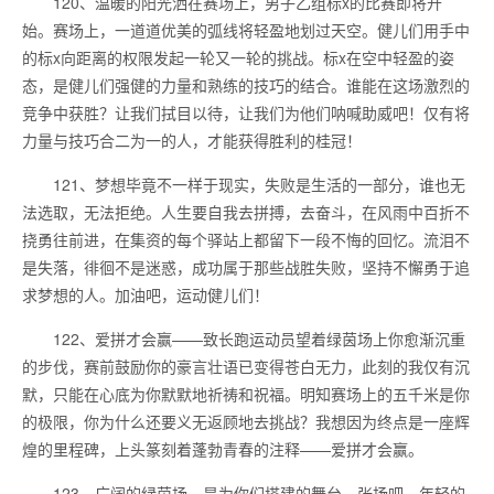
120、温暖的阳光洒在赛场上，男子乙组标x的比赛即将开
始。赛场上，一道道优美的弧线将轻盈地划过天空。健儿们用手中
的标x向距离的权限发起一轮又一轮的挑战。标x在空中轻盈的姿
态，是健儿们强健的力量和熟练的技巧的结合。谁能在这场激烈的
竞争中获胜？让我们拭目以待，让我们为他们呐喊助威吧！仅有将
力量与技巧合二为一的人，才能获得胜利的桂冠！
121、梦想毕竟不一样于现实，失败是生活的一部分，谁也无
法选取，无法拒绝。人生要自我去拼搏，去奋斗，在风雨中百折不
挠勇往前进，在集资的每个驿站上都留下一段不悔的回忆。流泪不
是失落，徘徊不是迷惑，成功属于那些战胜失败，坚持不懈勇于追
求梦想的人。加油吧，运动健儿们！
122、爱拼才会赢——致长跑运动员望着绿茵场上你愈渐沉重
的步伐，赛前鼓励你的豪言壮语已变得苍白无力，此刻的我仅有沉
默，只能在心底为你默默地祈祷和祝福。明知赛场上的五千米是你
的极限，你为什么还要义无返顾地去挑战？我想因为终点是一座辉
煌的里程碑，上头篆刻着蓬勃青春的注释——爱拼才会赢。
123、广阔的绿茵场，是为你们搭建的舞台。张扬吧，年轻的