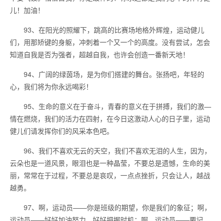
儿！加油！
93、在阳光的照耀下，跳高的比赛场地格外辉煌，运动健儿
们，用那矫键的身躯，冲刺着一个又一个的高度。没有尝试，怎会
知道自我是否为强者，超越自我，也许会创造一番新天地！
94、广阔的绿茵场，是为你们搭建的舞台。张扬吧，年轻的
心，我们将为你永远喝彩！
95、生命的意义在于奋斗，青春的意义在于拼搏，我们的激—
情在燃烧，我们的活力在四射，在今日这激动人心的日子里，运动
健儿们请发挥你们的风采本色吧。
96、我们不喜欢无云的天空，我们不喜欢无泪的人生，因为，
云朵也是一道风景，眼泪也是一种晶莹，不要总是遗憾，生命的美
丽，常常在于过程，不要总是哀叹，一点点挫折，只会让人，越战
越勇。
97、啊，运动员——你是班级的期望，你是我们的象征；啊，
运动员——好好加油努力，好好把握时机；啊，运动员——要记