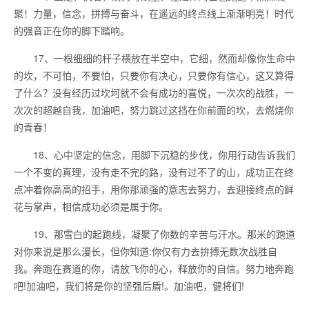
聚！力量，信念，拼搏与奋斗，在遥远的终点线上渐渐明亮！时代
的强音正在你的脚下踏响。
17、一根细细的杆子横放在半空中，它细，然而却像你生命中
的坎，不可怕，不要怕，只要你有决心，只要你有信心，这又算得
了什么？没有经历过坎坷就不会有成功的喜悦，一次次的战胜，一
次次的超越自我，加油吧，努力跳过这挡在你前面的坎，去燃烧你
的青春！
18、心中坚定的信念，用脚下沉稳的步伐，你用行动告诉我们
一个不变的真理，没有走不完的路，没有过不了的山，成功正在终
点冲着你高高的招手，用你那顽强的意志去努力，去迎接终点的鲜
花与掌声，相信成功必须是属于你。
19、那雪白的起跑线，凝聚了你数的辛苦与汗水。那米的跑道
对你来说是那么漫长，但你知道:你仅有力去拚搏无数次战胜自
我。奔跑在赛道的你，请放飞你的心，释放你的自信。努力地奔跑
吧!加油吧，我们将是你的坚强后盾!。加油吧，健将们!