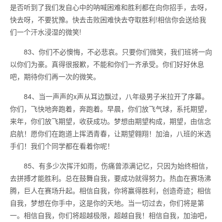
是否听到了我们发自心中的呐喊困难和胜利都在向你招手，去呀，
快去呀，不要犹豫。快去击败困难快去夺取胜利!相信你会送给我
们一个汗水浸湿的微笑!
83、你们不必懊悔，不必悲哀。只要你们微笑，我们班将一向
以你们为豪。真得很报歉，不能和你们一齐承受。你们好好休息
吧，期待你们再一次的微笑。
84、当一声声的x声从耳边飘过，八年级男子米拉开了序幕。
你们，飞快地奔跑着，奔跑着。早晨，你们放飞气球，系托期望，
来年，你们放飞期望，收获成功。梦想由期望构成，期望，由信念
启航！愿你们在跑道上挥洒青春，让期望翱翔！加油，八班的米选
手们！我们个同学都在看着你呢！
85、有多少次挥汗如雨，伤痛曾添满记忆，只因为始终相信，
去拼搏才能胜利。总在鼓舞自我，要成功就得努力。热血在赛场沸
腾，巨人在赛场升起。相信自我，你将赢得胜利，创造奇迹；相信
自我，梦想在你手中，这是你的天地。当一切过去，你们将是第
一。相信自我，你们将超越极限，超越自我！相信自我，加油吧，