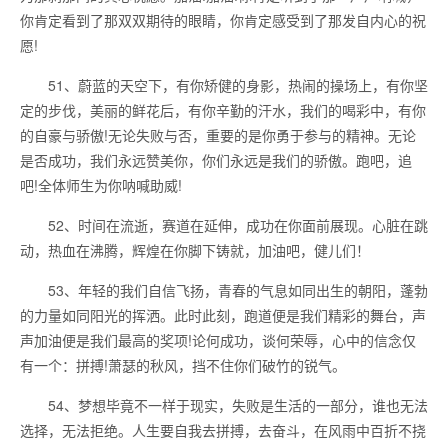
你肯定看到了那双双期待的眼睛，你肯定感受到了那发自内心的祝
愿!
51、蔚蓝的天空下，有你矫健的身影，热闹的操场上，有你坚
定的步伐，美丽的鲜花后，有你辛勤的汗水，我们的喝彩中，有你
的自豪与骄傲!无论失败与否，重要的是你勇于参与的精神。无论
是否成功，我们永远赞美你，你们永远是我们的骄傲。跑吧，追
吧!全体师生为你呐喊助威!
52、时间在流逝，赛道在延伸，成功在你面前展现。心脏在跳
动，热血在沸腾，辉煌在你脚下铸就，加油吧，健儿们！
53、年轻的我们自信飞扬，青春的气息如同出生的朝阳，蓬勃
的力量如同阳光的挥洒。此时此刻，跑道便是我们精彩的舞台，声
声加油便是我们最高的奖项!论何成功，谈何荣辱，心中的信念仅
有一个：拼搏!萧瑟的秋风，挡不住你们破竹的锐气。
54、梦想毕竟不一样于现实，失败是生活的一部分，谁也无法
选择，无法拒绝。人生要自我去拼搏，去奋斗，在风雨中百折不挠