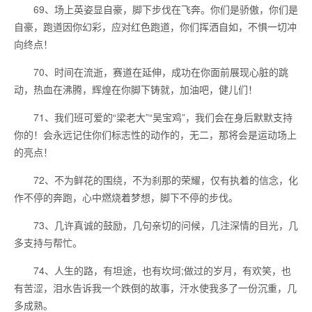
69、场上英姿显自豪，脚下步伐在飞奔。你们是骄傲，你们是
自豪，跑道因你幻彩，应对红色跑道，你们挥洒自如，不惧一切冲
向终点！
70、时间在流逝，赛道在延伸，成功在你面前展现心脏的跳
动，热血在沸腾，辉煌在你脚下铸就，加油吧，健儿们！
71、我们班可爱的“梁老大”“吴宝鸡”，我们会在身后默默支持
你的！会永远记住你们标志性的动作的，无二，那将会是运动场上
的亮点！
72、不为鲜花的围绕，不为刹那的荣耀，仅有执着的信念，化
作不停的奔跑，心中燃烧着梦想，脚下不停的步伐。
73、几许真诚的鼓励，几句亲切的问候，几注深情的目光，几
多支持与帮忙。
74、人生的路，有坦途，也有坎坷;做过的岁月，有欢笑，也
有苦涩，泪水告诉我一个跌倒的故事，汗水使我多了一份沉重，几
多成熟。