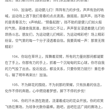
103、加油吧，运动健儿们！阵阵有力的步伐，声声有劲的呐
喊，运动场上洒下我们青春的点点滴滴。旗摇摇，鼓声声，挡不助
的是青春活力；x声响起，“预备起跑”，挡不助的是健儿们如火般
的气势。英雄舍我其谁，胜利当仁不让，声声誓言浸透着健儿们的
昂扬斗志。朋友们，为运动健儿们喝彩，为运动喝彩吧！场上精彩
纷呈，空气里的每一个分子浸透着自信。我要高喊一声：那里无限
精彩！
104、你站在草坪上，挥舞着双臂，所有的力量刹那间都凝聚
在了手上。你那有力的手上，抓着一个沉甸甸的实心球，你尽自我
的力气投了出去。投近投远，都没关系，只要你努力就行！重在参
与，输了明年再来比！加油。
105、不为鲜花的围绕，不为刹那的荣耀，只有执着的信念，
化作不停的奔跑，心中燃烧着梦想，脚下不停的步伐！
106、你的汗水洒在跑道，浇灌着成功的花朵开放。你的欢笑
飞扬在赛场，为班争光数你最棒。跑吧，追吧在这广阔的赛场上，