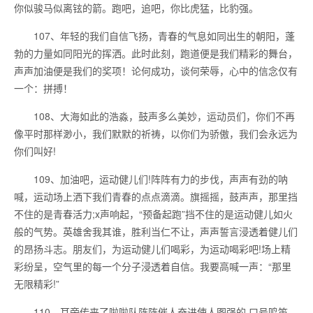
你似骏马似离铉的箭。跑吧，追吧，你比虎猛，比豹强。
107、年轻的我们自信飞扬，青春的气息如同出生的朝阳，蓬
勃的力量如同阳光的挥洒。此时此刻，跑道便是我们精彩的舞台，
声声加油便是我们的奖项！论何成功，谈何荣辱，心中的信念仅有
一个：拼搏！
108、大海如此的浩淼，鼓声多么美妙，运动员们，你们不再
像平时那样渺小，我们默默的祈祷，以你们为骄傲，我们会永远为
你们叫好!
109、加油吧，运动健儿们!阵阵有力的步伐，声声有劲的呐
喊，运动场上洒下我们青春的点点滴滴。旗摇摇，鼓声声，那里挡
不住的是青春活力;x声响起，“预备起跑”挡不住的是运动健儿如火
般的气势。英雄舍我其谁，胜利当仁不让，声声誓言浸透着健儿们
的昂扬斗志。朋友们，为运动健儿们喝彩，为运动喝彩吧!场上精
彩纷呈，空气里的每一个分子浸透着自信。我要高喊一声：“那里
无限精彩!”
110、耳旁传来了啦啦队阵阵催人奋进使人图强的.口号鸣笛