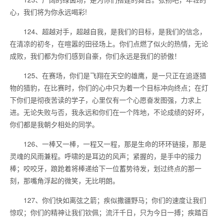
心，我们将为你永远喝彩!
124、超越对手，超越自我，是我们的目标，是我们的信念，
在清凉的初冬，在喧嚣的田径场上。你们点燃了似火的热情，无论
成败，我们都为你们感到自豪，你们永远是我们的骄傲！
125、在赛场，你们是飞翔在天空的雄鹰，是一只正在追逐猎
物的猎豹，在比赛时，你们的心中只为着一个目标冲向终点；在灯
下你们是彻夜苦读的学子，心里仅有一个心愿奋发图强，力求上
进。无论失败与否，我永远和你们在一个阵地，不论成绩的好坏，
你们都是我朝夕相处的同学。
126、一棒又一棒，一程又一程，那是生命的环环链接，那是
灵魂的风雨兼程。呼啸的是耳边的风声；紧握的，是手中的接力
棒；咬咬牙，踉跄着将棒递给下一位蓄势待发，划过终点的那一
刻，那嘴角浮起的微笑，无比明朗。
127、你们快如离弦之箭；疾似撒疆野马；你们的速度让我们
惊叹；你们的精神让我们钦佩；流汗千日，只为今日一搏；疾踏百