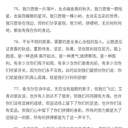
75、我只愿做一片落叶，去点缀金黄的秋天，我只愿做一颗恒
星，去装饰耀眼的星河，我只愿做一棵小树，去充实五彩的世界，
我只愿坐在场边，同你们分享喜悦，努力吧，拼搏吧，无论何时何
地，都会有我在你的身边。
76、不长不短的距离，需要的是全身心全程的投入，让跑道见
证青春的轨迹。蓄势待发，坚定，执著，坚信胜利就在前方。踏上
跑道，是一种选择;离开起点，是一种勇气;驰骋赛场，是一种胜
利。有多少次你们挥汗如雨，有多少次你们奋勇向前，有多少次你
们咬紧牙关，因为你们永不言败。此时此刻我们最想对你们说：你
们就是我们的真心英雄，就是我们计科的骄傲!
77、泰戈尔在诗中说，天空没有翅膀的影子，但我已飞过；艾
青对朋友说，也许有人到达不了彼岸，但我们共同拥有大海。也许
你们没有显赫的成绩，但运动场上留下了你们的足迹。也许你们没
有奖品，但我们心中留下了你们拼搏的身影。所有的努力都是为了
迎接这一刹那，所有的拼搏都是为了这一声令下。