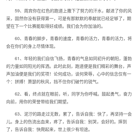
59、周宾你在红色的跑道上撒下了努力的汗水，献进了你的风
采，固然你没有获得第一，可是有那默默的奉献就已经足够了，期
望在下一个比赛能取得好成绩。我们会为你加油的。
60、青春的脚步，青春的速度，青春的活力，青春的活力，将
会在你们的身上尽情体现。
61、年轻的我们自信飞扬，青春的气息如同初升的朝阳，蓬勃
的力量如同阳光的挥洒。此时此刻，跑道便是我们精彩的舞台，声
声加油便是我们的奖项！论何成功，谈何荣辱，心中的信念仅有一
个：拼搏！萧瑟的秋风，挡不住你们破竹的锐气。
62、看，终点就在眼前，听，同学为你呼喊。鼓起勇气，奋力
向前，用你的荣誉带给我们期望。
63、泥泞的路走过无数，累了，告诉自我：快了，再坚持一会
儿。身上的伤流出血来，疼了，告诉自我：别哭，会好的。摔到
了，告诉自我：快爬起来，世上很少有坦途。