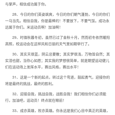
与掌声，相信成功属于你。
28、今日的你们英姿飒爽，今日的你们朝气蓬勃，今日的你们
一马当先。相信自我，你是最棒的！不要放下，不要气馁。成功永
远属于你们。米运动员啊！加油啊！
29、时值秋暮冬初，虽然已过了金秋十月，然而初冬依然暖阳
高照，校运动会在这样风和日丽的天气里如期举行了。
30、其实天很蓝，阴云总要散；其实梦很浅，万物皆自然；其
实泪也甜，当你心如愿；其实我的梦想很简单，就是期望运动健儿
们在运动场上发挥水平，赛出风格，赛出水平！
31、这是一个新的起点，转过这个弯道，鼓起勇气，迎接你的
将是最终的挑战，最终的胜利。
32、迎接自我，挑战自我，战胜自我！我们相信你们必须能
行，加油吧，运动员！终点就在眼前！
33、成亦英雄，败亦英雄。你永远是我们心目中真正的英雄，