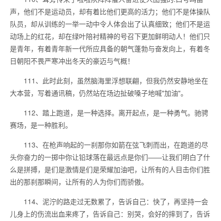
声，他们不是运动员，却有着比他们更高的活力；他们不是体操队
队员，却从训练的一举一动中令人体会出了认真细致；他们不是运
动场上的红花，却在绿叶陪衬精神的号召下更加鲜明动人！他们只
是青年，有着青年新一代所应具备的朝气蓬勃与奋发向上，有着冬
日朝阳不畏严寒冲出冬天的豪迈与气概！
111、此时此刻，虽然脑海里浮想联翩，但我仍然安静地坐在
大本营，写着通讯稿，仍然站在场边扯破嗓子地喊"加油"。
112、踏上跑道，是一种选择。离开起点，是一种勇气。驰骋
赛场，是一种胜利。
113、在枪声响起的一刹那你如箭在弦飞刺而出，在跑道的尽
头你奋力的一掷中你让铅球落在最远点是你们——让我们明白了什
么是拼搏，是们是激情是们是荣耀加油吧，让所有的人目击你们胜
出的那刹那瞬间，让所有的人为你们而骄傲。
114、泥泞的路走过无数累了，告诉自己：快了，再坚持一会
儿身上的伤流出血来疼了，告诉自己：别哭，会好的摔到了，告诉