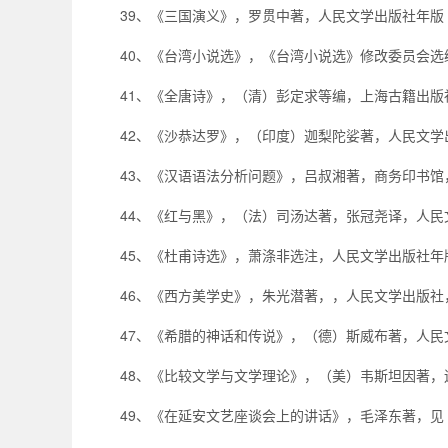
39、《三国演义》，罗贯中著，人民文学出版社年版
40、《台湾小说选》，《台湾小说选》修改委员会选
41、《全唐诗》，（清）彭定求等编，上海古籍出版
42、《沙恭达罗》，（印度）迦梨陀娑著，人民文学
43、《汉语语法分析问题》，吕叔湘著，商务印书馆
44、《红与黑》，（法）司汤达著，张冠尧译，人民
45、《杜甫诗选》，萧涤非选注，人民文学出版社年
46、《西方美学史》，朱光潜著，，人民文学出版社
47、《希腊的神话和传说》，（德）斯威布著，人民
48、《比较文学与文学理论》，（美）韦斯坦因著，
49、《在延安文艺座谈会上的讲话》，毛泽东著，见