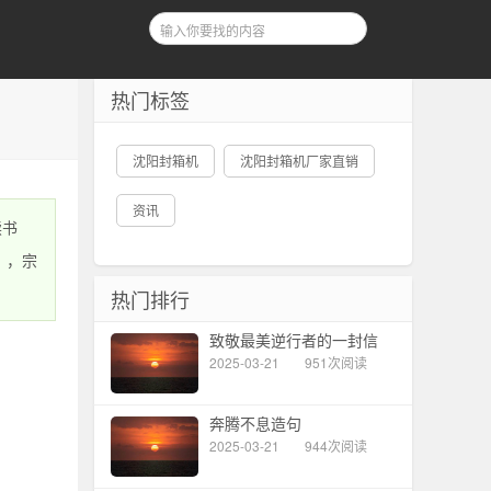
热门标签
沈阳封箱机
沈阳封箱机厂家直销
资讯
读书
》，宗
热门排行
致敬最美逆行者的一封信
2025-03-21
951次阅读
奔腾不息造句
2025-03-21
944次阅读